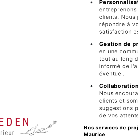
Personnalisa
entreprenons
clients. Nous
répondre à vo
satisfaction e
Gestion de p
en une commu
tout au long 
informé de l'
éventuel.
Collaboration
Nous encoura
clients et so
suggestions p
de vos attent
Nos services de pro
Maurice