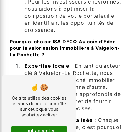
: Pour les investisseurs chevronnés,
nous aidons à optimiser la
composition de votre portefeuille
en identifiant les opportunités de
croissance.
Pourquoi choisir ISA DECO Au coin d'Eden
pour la valorisation immobilière à Valgelon-
La Rochette ?
Expertise locale
: En tant qu'acteur
clé à Valgelon-La Rochette, nous
comprenons le marché immobilier
local comme personne d'autre.
Notre connaissance approfondie de
Ce site utilise des cookies
la région nous permet de fournir
et vous donne le contrôle
des évaluations précises.
sur ceux que vous
souhaitez activer
Approche personnalisée
: Chaque
propriété est unique, c'est pourquoi
Tout accepter