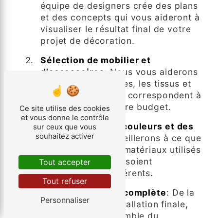
équipe de designers crée des plans
et des concepts qui vous aideront à
visualiser le résultat final de votre
projet de décoration.
Sélection de mobilier et
d'accessoires
: Nous vous aiderons
à choisir les meubles, les tissus et
les accessoires qui correspondent à
votre style et à votre budget.
Ce site utilise des cookies
et vous donne le contrôle
Coordination des couleurs et des
sur ceux que vous
souhaitez activer
matériaux
: Nous veillerons à ce que
les couleurs et les matériaux utilisés
dans votre espace soient
Tout accepter
harmonieux et cohérents.
Tout refuser
Gestion de projet complète
: De la
Personnaliser
planification à l'installation finale,
nous gérons l'ensemble du